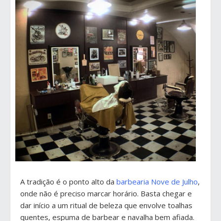
A tradição é o ponto alto da
barbearia Nove de Julho
,
onde não é preciso marcar horário. Basta chegar e
dar início a um ritual de beleza que envolve toalhas
quentes, espuma de barbear e navalha bem afiada.