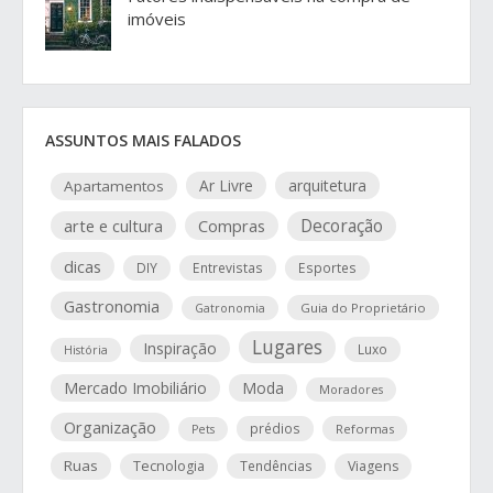
imóveis
ASSUNTOS MAIS FALADOS
Ar Livre
arquitetura
Apartamentos
arte e cultura
Compras
Decoração
dicas
DIY
Entrevistas
Esportes
Gastronomia
Guia do Proprietário
Gatronomia
Lugares
Inspiração
Luxo
História
Mercado Imobiliário
Moda
Moradores
Organização
prédios
Reformas
Pets
Ruas
Tecnologia
Tendências
Viagens