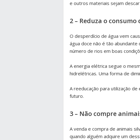
e outros materiais sejam descar
2 – Reduza o consumo d
O desperdício de água vem caus
água doce não é tão abundante q
número de rios em boas condiçõe
A energia elétrica segue o mesm
hidrelétricas. Uma forma de dimi
A reeducação para utilização de 
futuro.
3 – Não compre animais
A venda e compra de animais silv
quando alguém adquire um desses