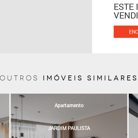
ESTE 
VENDI
ENC
imóveis similare
outros
Apartamento
JARDIM PAULISTA