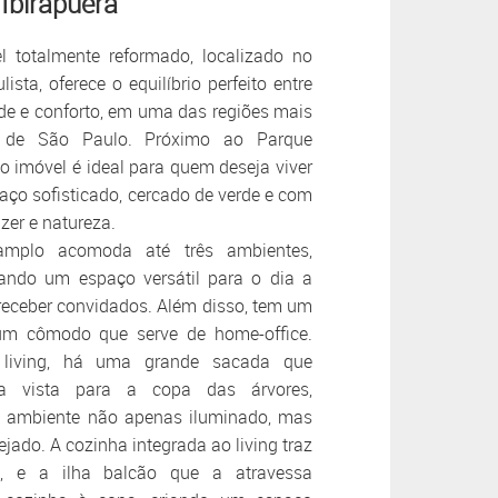
Ibirapuera
l totalmente reformado, localizado no
ista, oferece o equilíbrio perfeito entre
e e conforto, em uma das regiões mais
s de São Paulo. Próximo ao Parque
 o imóvel é ideal para quem deseja viver
ço sofisticado, cercado de verde e com
zer e natureza.
amplo acomoda até três ambientes,
ando um espaço versátil para o dia a
 receber convidados. Além disso, tem um
um cômodo que serve de home-office.
 living, há uma grande sacada que
na vista para a copa das árvores,
o ambiente não apenas iluminado, mas
jado. A cozinha integrada ao living traz
de, e a ilha balcão que a atravessa