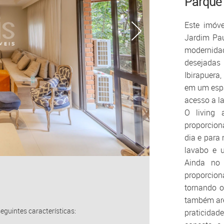
Parque 
Este imóve
Jardim Paul
modernidad
desejada
Ibirapuera,
em um espa
acesso a la
O living 
proporcion
dia e para
lavabo e 
Ainda no
proporcio
tornando 
também are
guintes características:
praticida