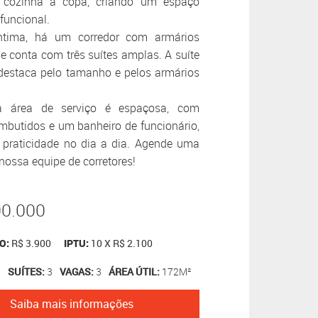
 cozinha à copa, criando um espaço
funcional.
ntima, há um corredor com armários
e conta com três suítes amplas. A suíte
destaca pelo tamanho e pelos armários
a área de serviço é espaçosa, com
mbutidos e um banheiro de funcionário,
 praticidade no dia a dia. Agende uma
nossa equipe de corretores!
00.000
O:
R$ 3.900
IPTU:
10 X R$ 2.100
3
SUÍTES:
3
VAGAS:
3
ÁREA ÚTIL:
172M²
Saiba mais informações