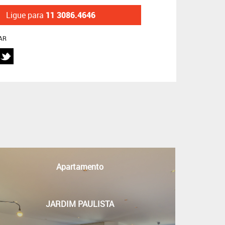
Ligue para
11 3086.4646
AR
s
Apartamento
JARDIM PAULISTA