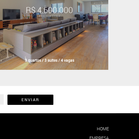
R$ 4.600.000
3 quartos / 3 suítes / 4 vagas
ENVIAR
HOME
EMPRESA