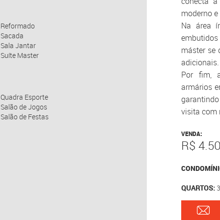
conecta a
moderno e 
Na área í
Reformado
Sacada
embutidos 
Sala Jantar
máster se 
Suíte Master
adicionais.
Por fim, 
armários e
Quadra Esporte
garantindo
Salão de Jogos
visita com 
Salão de Festas
VENDA:
R$ 4.5
CONDOMÍNI
QUARTOS: