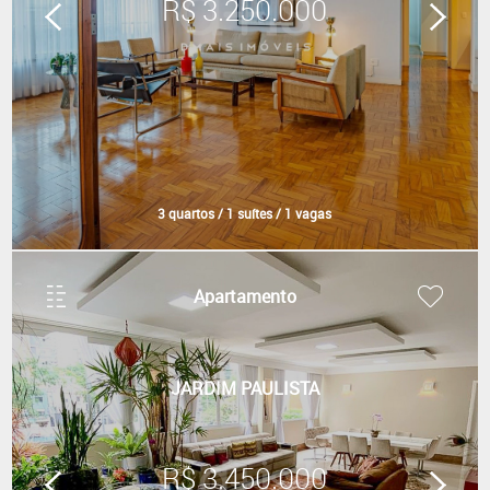
R$ 3.250.000
3 quartos / 1 suítes / 1 vagas
Apartamento
JARDIM PAULISTA
R$ 3.450.000