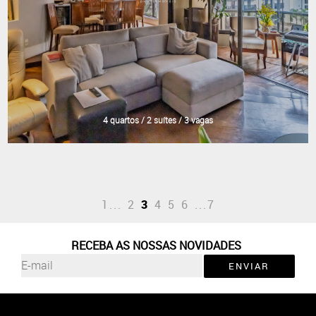
4 quartos / 2 suítes / 3 vagas
1
2
3
4
5
6
7
RECEBA AS NOSSAS NOVIDADES
ENVIAR